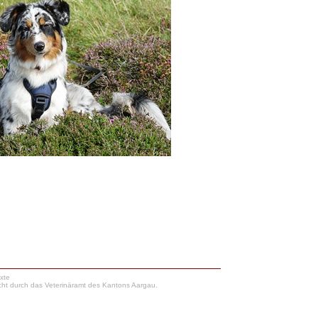
xte
Zucht durch das Veterinäramt des Kantons Aargau.