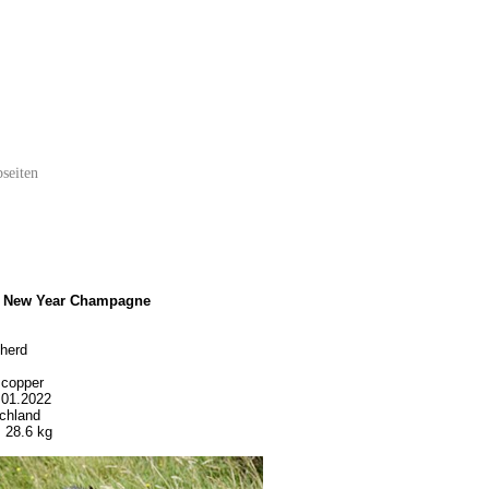
seiten
s New Year Champagne
herd
 copper
.01.2022
chland
: 28.6 kg