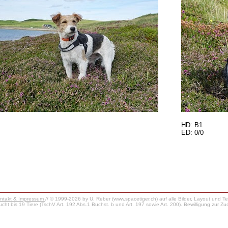
HD: B1
ED: 0/0
ntakt & Impressum
// © 1999-2026 by U. Reber (www.spacetiger.ch) auf alle Bilder, Layout und Te
cht bis 19 Tiere (TschV Art. 192 Abs.1 Buchst. b und Art. 197 sowie Art. 200). Bewilligung zur 