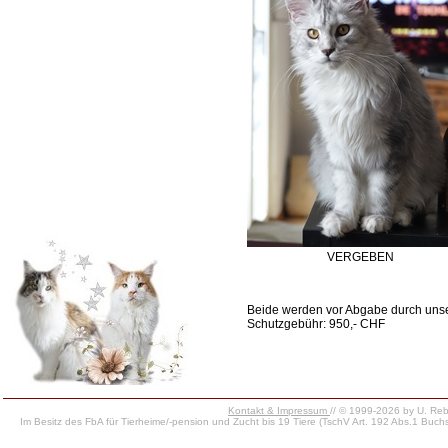
VERGEBEN
Beide werden vor Abgabe durch unsere
Schutzgebühr: 950,- CHF
Kontakt & Impressum
// © 1999-2026 by U. Rebe
Im Besitz des FbA für Tierheime/-pension und Zucht bis 19 Tiere (TschV Art. 192 Abs.1 Buchs